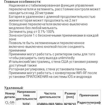
Главные особенности:
Надежная и стабилизированная функция управления
переключателя и затемнять, расстояние контроля может
находиться над 20 метрами
Батарея в удаленном с длинной продолжительностью
жизни которая может продолжать на 2 лет
Освещение переключателя включено-выключено
медленно без любой мелькать
Затемнять ряд от 0.1%-100%
Зона контроля 1 с бесконечными приемниками в каждой
зоне
Позвольте быть затемненным и переключенное
включено-выключено кнопкой после соединять
приемники
Приемники могут работать с репитером силы для того
чтобы расширить силу выхода unlimitedly
Итальянский/австралиец, стена США установил размер
доступный также
Роторная регулировка, стена установила панель
Приемники могут работать с конвертером WiFi-RF после
установки ПРИЛОЖЕНИЯ на системы IOS и андроида
Удаленный:
Напряжение
Номер
Частота
Размер
тока
Примечания
детали.
деятельности
(mm)
деятельности
CL-SR-
Радиотелеграф
3VDC
434MHz/869.5MHz
86*86*41