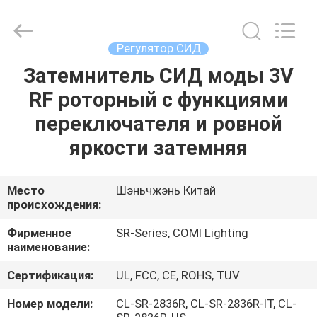
2026
COMI
LIGHTING
LIMITED.
All
Регулятор СИД
Rights
Reserved.
Затемнитель СИД моды 3V
ДОМ
RF роторный с функциями
ПРОДУКТЫ
переключателя и ровной
яркости затемняя
О
НАС
Место
Шэньчжэнь Китай
происхождения:
ПУТЕШЕСТВИЕ
Фирменное
SR-Series, COMI Lighting
наименование:
ФАБРИКИ
Сертификация:
UL, FCC, CE, ROHS, TUV
ПРОВЕРКА
Номер модели:
CL-SR-2836R, CL-SR-2836R-IT, CL-