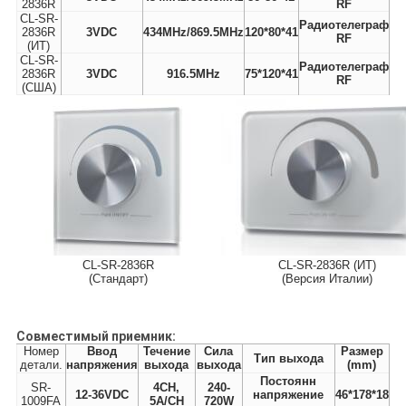
2836R
RF
CL-SR-
Радиотелеграф
2836R
3VDC
434MHz/869.5MHz
120*80*41
RF
(ИТ)
CL-SR-
Радиотелеграф
2836R
3VDC
916.5MHz
75*120*41
RF
(США)
CL-SR-2836R
CL-SR-2836R (ИТ)
(Стандарт)
(Версия Италии)
Совместимый приемник:
Номер
Ввод
Течение
Сила
Размер
Тип выхода
детали.
напряжения
выхода
выхода
(mm)
Постоянн
SR-
4CH,
240-
12-36VDC
напряжение
46*178*18
1009FA
5A/CH
720W