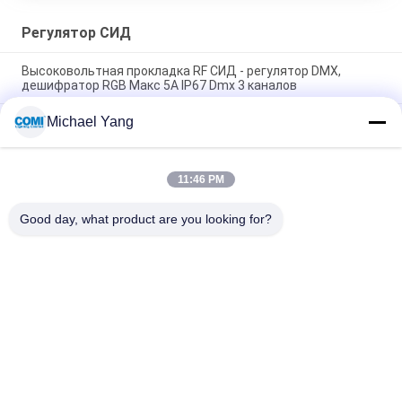
Регулятор СИД
Высоковольтная прокладка RF СИД - регулятор DMX,
дешифратор RGB Макс 5A IP67 Dmx 3 каналов
Michael Yang
Затемнитель СИД RGBW 4CH водоустойчивый RF для на
открытом воздухе Envirenment со множественными
зонами действует
11:46 PM
12 - 36VDC 4 направляет регулятор СИД, RF RGBW привело
светлый регулятор множественное ZonesFunction
Good day, what product are you looking for?
Популярные категории
Все
Света Бассейна 
Свет СИД Inground
СИД Подводные
Света Пятна 
Светодиодные 
Ландшафта СИД
Фонари