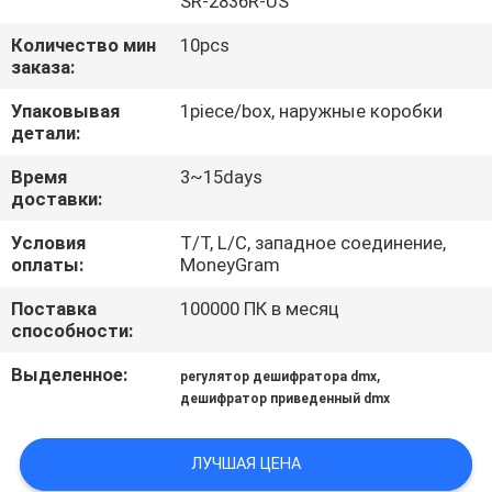
SR-2836R-US
КАЧЕСТВА
Количество мин
10pcs
заказа:
СВЯЖИТЕСЬ
Упаковывая
1piece/box, наружные коробки
МЫ
детали:
Время
3~15days
НОВОСТИ
доставки:
Условия
T/T, L/C, западное соединение,
СЛУЧАИ
оплаты:
MoneyGram
Поставка
100000 ПК в месяц
КАРТА
способности:
САЙТА
Выделенное:
,
регулятор дешифратора dmx
дешифратор приведенный dmx
ПОЛИТИКА
ЛУЧШАЯ ЦЕНА
КОНФИДЕНЦИАЛЬНОСТИ