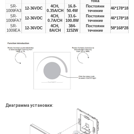
тока
SR-
4CH,
16.8-
Постоянн
12-36VDC
46*178*18
1009FA3
0.35A/CH
50.4W
течение
SR-
4CH,
33.6-
Постоянн
12-36VDC
46*178*18
1009FA7
0.7A/CH
100.8W
течение
SR-
4CH,
384-
Постоянн
12-36VDC
58*168*28
1009EA
8A/CH
1152W
течение
Диаграмма установки: