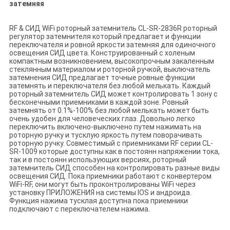
затемняя
RF & СИД WiFi роторный затемнитель CL-SR-2836R роторный
регулятор затемнителя который предлагает и функции
переключателя и ровной яркости затемняя для одиночного
освещения СИД цвета. Конструированный с холеным
компактным возникновением, высокопрочным закаленным
стеклянным материалом и роторной ручкой, выключатель
затемнения СИД предлагает точные ровные функции
затемнять и переключателя без любой мелькать. Каждый
роторный затемнитель СИД может контролировать 1 зону с
бесконечными приемниками в каждой зоне. Ровный
затемнять от 0.1%-100% без любой мелькать может быть
очень удобен для человеческих глаз. Довольно легко
переключить включено-выключено путем нажимать на
роторную ручку и тусклую яркость путем поворачивать
роторную ручку. Совместимый с приемниками RF серии CL-
SR-1009 которые доступны как в постоянн напряжении тока,
так и в постоянн использующих версиях, роторный
затемнитель СИД способен на контролировать разные виды
освещения СИД. Пока приемники работают с конвертером
WiFi-RF, они могут быть проконтролированы WiFi через
установку ПРИЛОЖЕНИЯ на системы IOS и андроида.
Функция нажима тусклая доступна пока приемники
подключают с переключателем нажима.