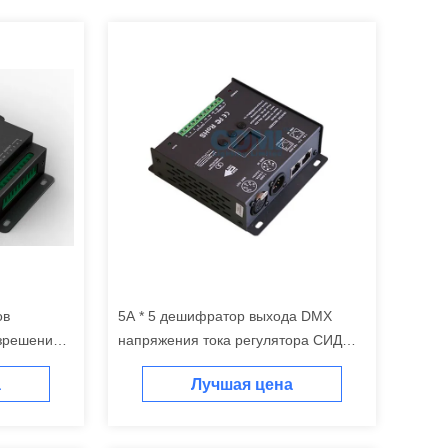
ов
5A * 5 дешифратор выхода DMX
зрешения
напряжения тока регулятора СИД
ветов
каналов RGBWY постоянн
а
Лучшая цена