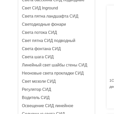
Свет СИД Inground
Света пятна ландшафта СИД
Светодиодные фонари
Света потока СИД
Свет пятна СИД подводный
Света фонтана СИД
Света шага СИД
Линейный свет шайбы стены СИД
Неоновые света прокладки СИД
1C
Свет мозоли СИД
де
Регулятор СИД
гн
Водитель СИД
Освещение СИД линейное
Солнечные света СИД