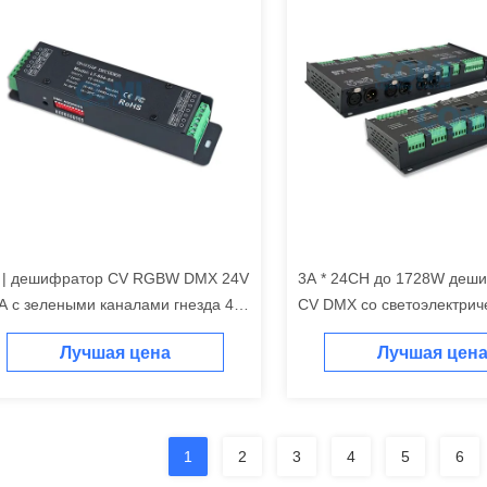
 | дешифратор CV RGBW DMX 24V
3A * 24CH до 1728W деш
A с зелеными каналами гнезда 4
CV DMX со светоэлектрич
рминала DMX512
функцией изоляции
Лучшая цена
Лучшая цен
1
2
3
4
5
6