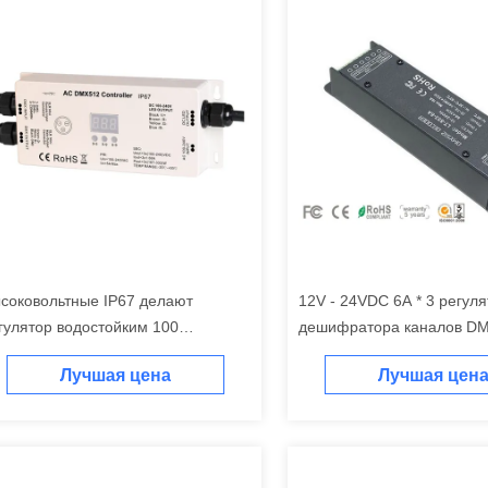
соковольтные IP67 делают
12V - 24VDC 6A * 3 регул
гулятор водостойким 100
дешифратора каналов DM
окладки СИД RGB 3 CH DMX512 -
гнездом RJ45 DMX
Лучшая цена
Лучшая цен
одной сигнал 240V & выход