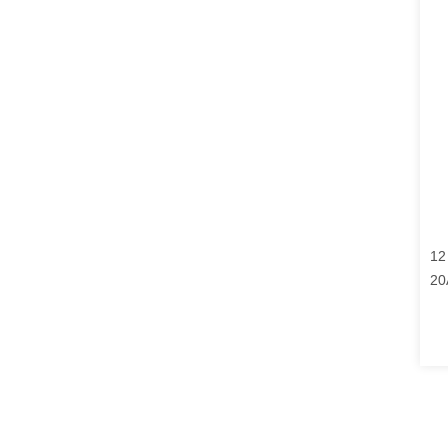
12
20
те