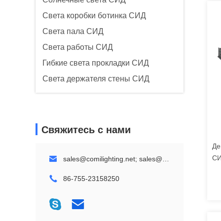
Света коробки ботинка СИД
Света пала СИД
Света работы СИД
Гибкие света прокладки СИД
Света держателя стены СИД
Свяжитесь с нами
Де
СИ
sales@comilighting.net; sales@comilandscapelighting.com
ус
86-755-23158250