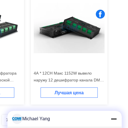
ифратора
4A * 12CH Макс 1152W вывело
еской
наружу 12 дешифратор канала DMX
с функцией усилителя сигнала
а
Лучшая цена
Michael Yang
7
8