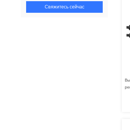
Свяжитесь сейчас
Вы
ре
пр
вх