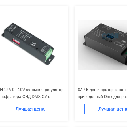
H 12A 0 | 10V затемняя регулятор
6A * 5 дешифратор канал
шифратора СИД DMX CV с
приведенный Dmx для ра
ездом RJ45 DMX512
16bit/8bit приведенного с
Лучшая цена
Лучшая цен
опционного