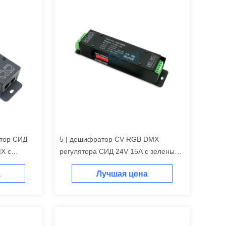
ятор СИД
5 | дешифратор CV RGB DMX
X с
регулятора СИД 24V 15A с зеленым
гнездом терминала DMX512
а
Лучшая цена