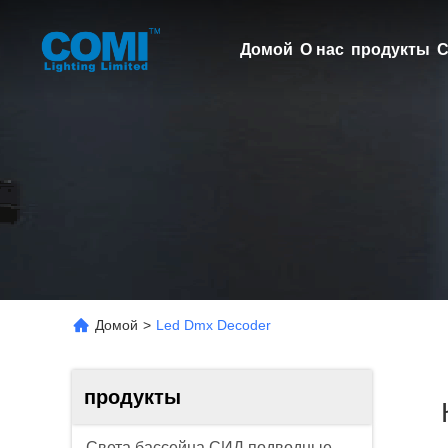
Домой
О нас
продукты
С
Домой
>
Led Dmx Decoder
продукты
Света бассейна СИД подводные