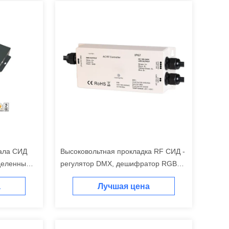
нала СИД
Высоковольтная прокладка RF СИД -
деленным
регулятор DMX, дешифратор RGB
Макс 5A IP67 Dmx 3 каналов
а
Лучшая цена