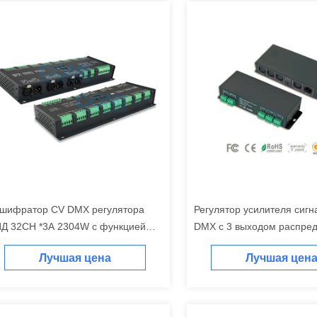
шифратор CV DMX регулятора
Регулятор усилителя сиг
Д 32CH *3A 2304W с функцией
DMX с 3 выходом распре
илителя сигнала
каналами
Лучшая цена
Лучшая цен