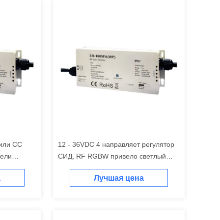
или CC
12 - 36VDC 4 направляет регулятор
вели
СИД, RF RGBW привело светлый
регулятор множественное
а
Лучшая цена
ZonesFunction