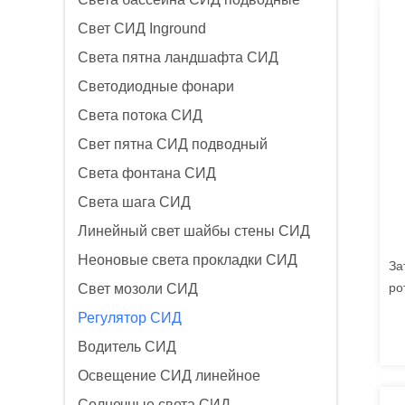
Свет СИД Inground
Света пятна ландшафта СИД
Светодиодные фонари
Света потока СИД
Свет пятна СИД подводный
Света фонтана СИД
Света шага СИД
Линейный свет шайбы стены СИД
Неоновые света прокладки СИД
За
ро
Свет мозоли СИД
пе
Регулятор СИД
за
Водитель СИД
Освещение СИД линейное
Солнечные света СИД