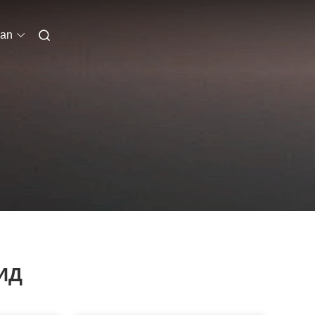
ian
ИД