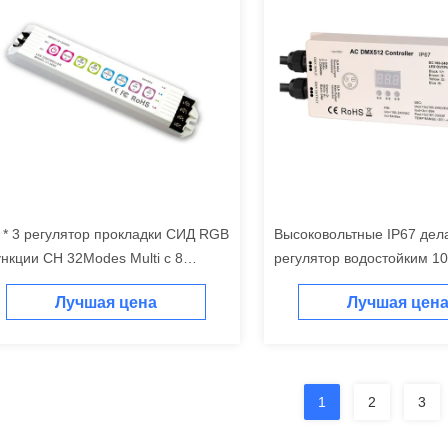
 * 3 регулятор прокладки СИД RGB
Высоковольтные IP67 дел
нкции CH 32Modes Multi с 8
регулятор водостойким 1
опками прессы
прокладки СИД RGB 3 CH
Лучшая цена
Лучшая цен
входной сигнал 240V & в
1
2
3