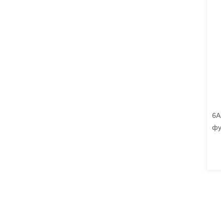
6A
фу
кн