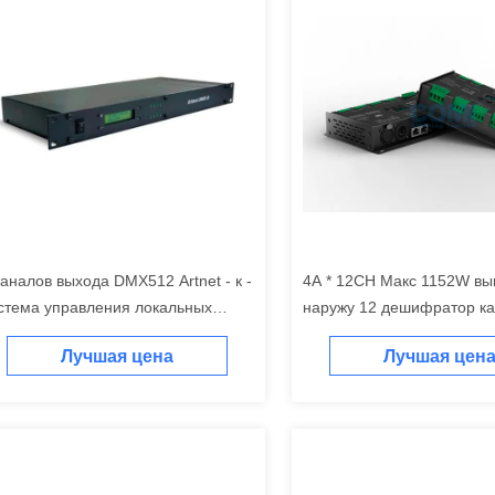
каналов выхода DMX512 Artnet - к -
4A * 12CH Макс 1152W вы
стема управления локальных
наружу 12 дешифратор к
тей конвертера DMX
с функцией усилителя си
Лучшая цена
Лучшая цен