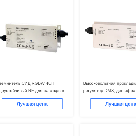
темнитель СИД RGBW 4CH
Высоковольтная прокладк
доустойчивый RF для на открытом
регулятор DMX, дешифра
здухе Envirenment со
Макс 5A IP67 Dmx 3 кана
Лучшая цена
Лучшая цен
ожественными зонами действует