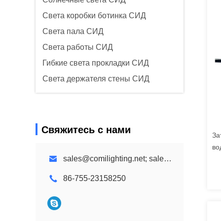
Света коробки ботинка СИД
Света пала СИД
Света работы СИД
Гибкие света прокладки СИД
Света держателя стены СИД
Свяжитесь с нами
За
во
sales@comilighting.net; sales@comilandscapelighting.com
во
мн
86-755-23158250