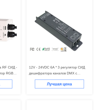
а RF СИД -
12V - 24VDC 6A * 3 регулятор СИД
тор RGB
дешифратора каналов DMX с
лов
гнездом RJ45 DMX
а
Лучшая цена