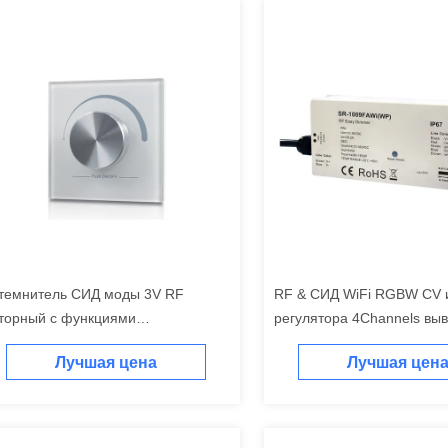
темнитель СИД моды 3V RF
RF & СИД WiFi RGBW CV 
торный с функциями
регулятора 4Channels вы
реключателя и ровной яркости
наружу 5 лет гарантии
Лучшая цена
Лучшая цен
темняя