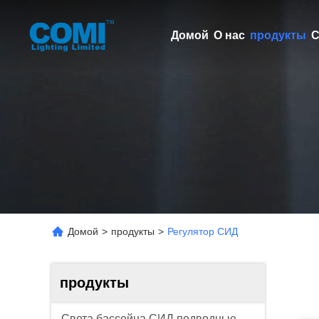
Домой
О нас
продукты
С
Домой
>
продукты
>
Регулятор СИД
продукты
Света бассейна СИД подводные