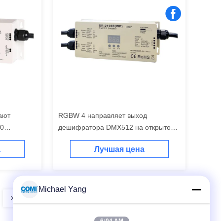
ают
RGBW 4 направляет выход
00
дешифратора DMX512 на открытом
 DMX512 -
воздухе оценка IP67 делает
а
Лучшая цена
ыход
максимальное 720W водостойким
Michael Yang