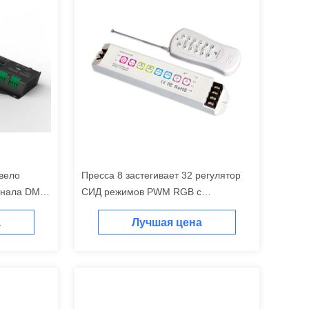
вело
Пресса 8 застегивает 32 регулятор
анала DMX
СИД режимов PWM RGB с
гнала
регулятором RF удаленным
а
Лучшая цена