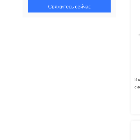
Свяжитесь сейчас
8 
си
се