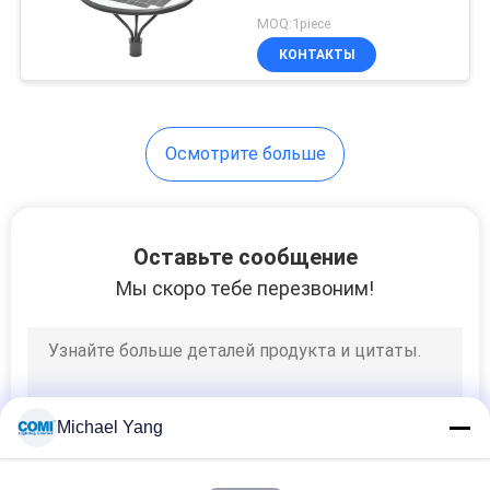
столба светов СИД
MOQ:1piece
умное
КОНТАКТЫ
101
Света потока СИД
Осмотрите больше
Оставьте сообщение
Мы скоро тебе перезвоним!
23
Свет пятна СИД
подводный
Michael Yang