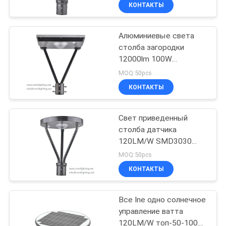
путей
КАЧЕСТВА
КОНТАКТЫ
Алюминиевые света
СВЯЖИТЕСЬ
63
столба загородки
МЫ
12000lm 100W
Света пятна
120LM/W солнечные
MOQ:50pcs
ландшафта СИД
НОВОСТИ
КОНТАКТЫ
СЛУЧАИ
Свет приведенный
столба датчика
120LM/W SMD3030
КАРТА
16
25W PIR солнечный
MOQ:50pcs
САЙТА
Светодиодные
КОНТАКТЫ
фонари
ПОЛИТИКА
Все Ine одно солнечное
управление ватта
КОНФИДЕНЦИАЛЬНОСТИ
120LM/W топ-50-100