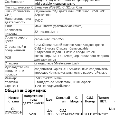
Каждое СИД может быть контролируемо или
Особенности
addressable индивидуально
Тип и количество IC
Внешнее WS2801 IC, 32pcs IC/m
Тип и количество
Одиночное СИД цвета или RGB 3 in-1 5050 SMD,
СИД
32pcs/meter
Напряжение тока
5VDC
деятельности
Сила
Макс 10W/m (фактические 8W/m)
Количество
32 пиксела/метр
пиксела
Уровень серого
серый масштаб 256
цвета
Самый небольшой cuttable блок: Каждое 1piece
Отрезанный и
СИД + 1 часть IC может быть cuttable
соединенный
2 отрезанных длины можно соединиться
цвета ширины FPC 12mm, черного/белого медного
PCB
для вариантов
Упаковка
стандартное 5Meters/reel/pack
Руководство или
соединитель 4pins JST SM/открытые соединители
соединители
проводов 4pins кристаллические водоустойчивые
провода
Размер:
L5000*W12*H2mm
Упаковка
Стандартное 5Meters/roll, 0.2KGs/pack.
Оценка IP
IP20 Не-водоустойчивое
Общая информация:
Напряжение
Номер
Светлый
IC
СИД
Пиксел
тока
Цвет
статьи
тип
Модель
Номер
НЕТ.
деятельности
CL-
Мак
Цвет
СИД
DSWS2801-
5VDC
RGB
5050SMD
WS2801
32LEDs/m
32px/m