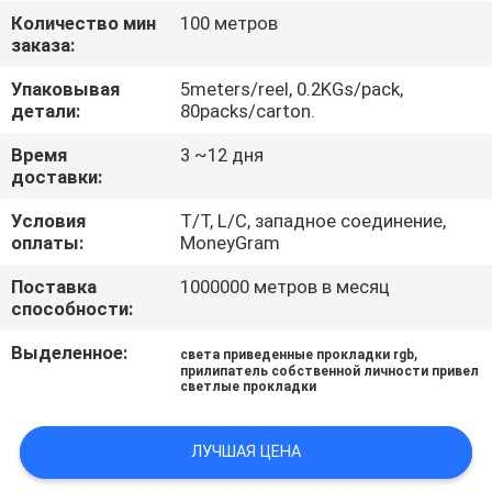
КАЧЕСТВА
Количество мин
100 метров
заказа:
СВЯЖИТЕСЬ
Упаковывая
5meters/reel, 0.2KGs/pack,
детали:
80packs/carton.
МЫ
Время
3 ~12 дня
доставки:
НОВОСТИ
Условия
T/T, L/C, западное соединение,
оплаты:
MoneyGram
СЛУЧАИ
Поставка
1000000 метров в месяц
способности:
КАРТА
Выделенное:
,
света приведенные прокладки rgb
САЙТА
прилипатель собственной личности привел
светлые прокладки
ПОЛИТИКА
ЛУЧШАЯ ЦЕНА
КОНФИДЕНЦИАЛЬНОСТИ