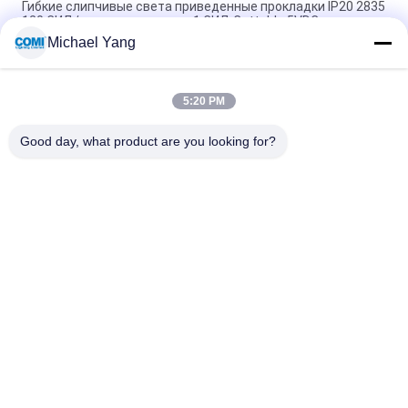
Гибкие слипчивые света приведенные прокладки IP20 2835
120 СИД/измеряют каждое 1 СИД Cuttable 5VDC
Michael Yang
Классифицируйте света гибкие прокладки СИД в
светлоые-желт 3500 - 4000K CRI 80 14.4W/m
5:20 PM
Цвет RGBW 4 Dimmable Multi в светах 1 5050 гибких
прокладки СИД 300 СИД/5Meters
Good day, what product are you looking for?
Популярные категории
Все
Света Бассейна 
Свет СИД Inground
СИД Подводные
Света Пятна 
Светодиодные 
Ландшафта СИД
Фонари
Свет Пятна СИД 
Света Потока СИД
Подводный
Света Фонтана СИД
Света Шага СИД