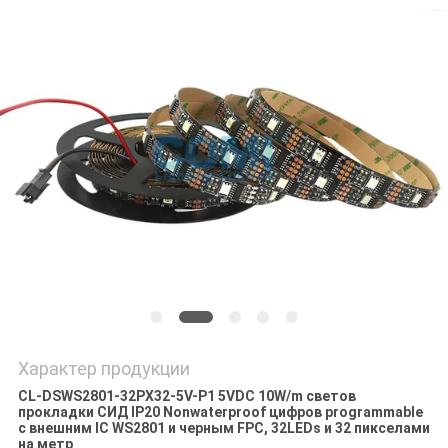
Характер продукции
CL-DSWS2801-32PX32-5V-P1 5VDC 10W/m светов
прокладки СИД IP20 Nonwaterproof цифров programmable
с внешним IC WS2801 и черным FPC, 32LEDs и 32 пикселами
на метр