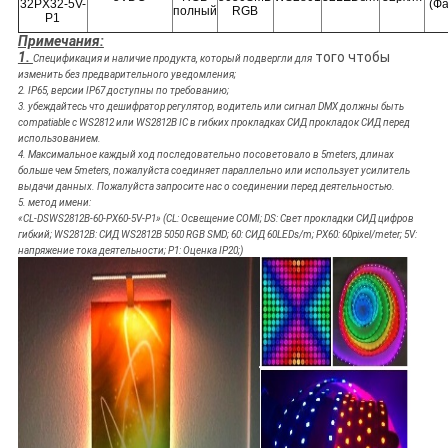
32PX32-5V-
(Фа
полный
RGB
P1
Примечания:
1.
того чтобы
Спецификация и наличие
продукта, который
подвергли для
изменить без предварительного уведомления;
2. IP65, версии IP67 доступны по требованию;
3. убеждайтесь что дешифратор регулятор, водитель или сигнал DMX должны быть
compatiable с WS2812 или WS2812B IC в гибких прокладках СИД прокладок СИД перед
использованием.
4. Максимальное каждый ход последовательно посоветовало в 5meters, длинах
больше чем 5meters, пожалуйста соединяет параллельно или использует усилитель
выдачи данных. Пожалуйста запросите нас о соединении перед деятельностью.
5. метод имени:
«CL-DSWS2812B-60-PX60-5V-P1» (CL: Освещение COMI; DS: Свет прокладки СИД цифров
гибкий; WS2812B: СИД WS2812B 5050 RGB SMD; 60: СИД 60LEDs/m; PX60: 60pixel/meter; 5V:
напряжение тока деятельности;
P1: Оценка IP20;
)