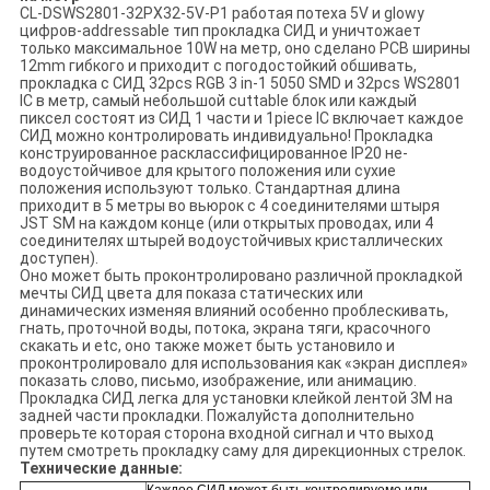
CL-DSWS2801-32PX32-5V-P1 работая потеха 5V и glowy
цифров-addressable тип прокладка СИД и уничтожает
только максимальное 10W на метр, оно сделано PCB ширины
12mm гибкого и приходит с погодостойкий обшивать,
прокладка с СИД 32pcs RGB 3 in-1 5050 SMD и 32pcs WS2801
IC в метр, самый небольшой cuttable блок или каждый
пиксел состоят из СИД 1 части и 1piece IC включает каждое
СИД можно контролировать индивидуально! Прокладка
конструированное расклассифицированное IP20 не-
водоустойчивое для крытого положения или сухие
положения используют только. Стандартная длина
приходит в 5 метры во вьюрок с 4 соединителями штыря
JST SM на каждом конце (или открытых проводах, или 4
соединителях штырей водоустойчивых кристаллических
доступен).
Оно может быть проконтролировано различной прокладкой
мечты СИД цвета для показа статических или
динамических изменяя влияний особенно проблескивать,
гнать, проточной воды, потока, экрана тяги, красочного
скакать и etc, оно также может быть установило и
проконтролировало для использования как «экран дисплея»
показать слово, письмо, изображение, или анимацию.
Прокладка СИД легка для установки клейкой лентой 3M на
задней части прокладки. Пожалуйста дополнительно
проверьте которая сторона входной сигнал и что выход
путем смотреть прокладку саму для дирекционных стрелок.
Технические данные: