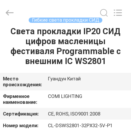
2026
COMI
LIGHTING
LIMITED.
All
Гибкие света прокладки СИД
Rights
Reserved.
Света прокладки IP20 СИД
ДОМ
цифров масленицы
ПРОДУКТЫ
фестиваля Programmable с
внешним IC WS2801
О
НАС
Место
Гуандун Китай
происхождения:
ПУТЕШЕСТВИЕ
Фирменное
COMI LIGHTING
наименование:
ФАБРИКИ
Сертификация:
CE, ROHS, ISO9001:2008
ПРОВЕРКА
Номер модели:
CL-DSWS2801-32PX32-5V-P1