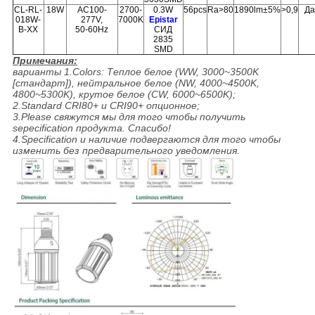
CL-RL-
18W
AC100-
2700-
0.3W
56pcs
Ra>80
1890lm±5%
>0,9
Да
018W-
277V,
7000K
Epistar
B-XX
50-60Hz
СИД
2835
SMD
Примечания:
варианты 1.Colors: Теплое белое (WW, 3000~3500K
[стандарт]), нейтральное белое (NW, 4000~4500K,
4800~5300K), крутое белое (CW, 6000~6500K);
2.Standard CRI80+ и CRI90+ опционное;
3.Please свяжутся мы для того чтобы получить
sepecification продукта. Спасибо!
4.Specification и наличие подвергаются для того чтобы
изменить без предварительного уведомления.