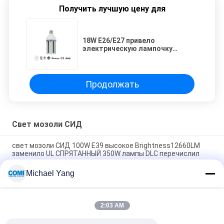
Получить лучшую цену для
18W E26/E27 привело
электрическую лампочку
мозоли с углом пучка 360
градусов 5 лет гарантии
Продолжать
Свет мозоли СИД
свет мозоли СИД 100W E39 высокое Brightness12660LM
заменило UL СПРЯТАННЫЙ 350W лампы DLC перечислил
Michael Yang
шарик мозоли СИД 120W E39 Samsung, уличный свет
мозоли СИД E40 заменяет лампу столба 400W верхнюю
85 - Свет мозоли СИД 265VAC Dimmable, лампа
2:03 AM
штепсельной вилки СИД CRI 80 для замены 70W/лампы
150W MH