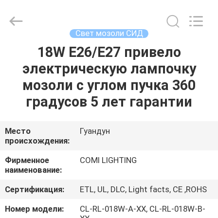
2026
COMI
LIGHTING
LIMITED.
All
Свет мозоли СИД
Rights
Reserved.
18W E26/E27 привело
ДОМ
электрическую лампочку
ПРОДУКТЫ
мозоли с углом пучка 360
градусов 5 лет гарантии
О
НАС
Место
Гуандун
происхождения:
ПУТЕШЕСТВИЕ
Фирменное
COMI LIGHTING
наименование:
ФАБРИКИ
Сертификация:
ETL, UL, DLC, Light facts, CE ,ROHS
ПРОВЕРКА
Номер модели:
CL-RL-018W-A-XX, CL-RL-018W-B-