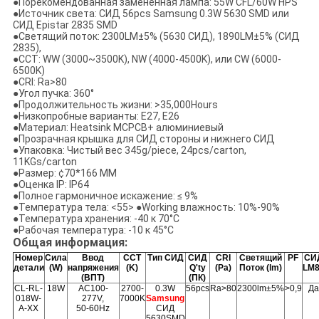
●Порекомендованная замененная лампа: 55W CFL/60W HPS
●Источник света: СИД 56pcs Samsung 0.3W 5630 SMD или
СИД Epistar 2835 SMD
●Светящий поток: 2300LM±5% (5630 СИД), 1890LM±5% (СИД
2835),
●CCT: WW (3000~3500K), NW (4000-4500K), или CW (6000-
6500K)
●CRI: Ra>80
●Угол пучка: 360°
●Продолжительность жизни: >35,000Hours
●Низкопробные варианты: E27, E26
●Материал: Heatsink MCPCB+ алюминиевый
●Прозрачная крышка для СИД стороны и нижнего СИД
●Упаковка: Чистый вес 345g/piece, 24pcs/carton,
11KGs/carton
●Размер: ¢70*166 MM
●Оценка IP: IP64
●Полное гармоничное искажение: ≤ 9%
●Температура тела: <55> ●Working влажность: 10%-90%
●Температура хранения: -40 к 70°C
●Рабочая температура: -10 к 45°C
Общая информация:
Номер
Сила
Ввод
CCT
Тип СИД
СИД
CRI
Светящий
PF
СИ
детали
(W)
напряжения
(K)
Q'ty
(Ра)
Поток (lm)
LM
(ВПТ)
(ПК)
CL-RL-
18W
AC100-
2700-
0.3W
56pcs
Ra>80
2300lm±5%
>0,9
Да
018W-
277V,
7000K
Samsung
A-XX
50-60Hz
СИД
5630SMD