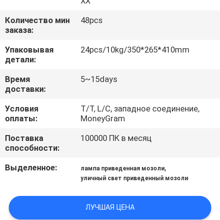
XX
КАЧЕСТВА
Количество мин
48pcs
заказа:
СВЯЖИТЕСЬ
Упаковывая
24pcs/10kg/350*265*410mm
МЫ
детали:
Время
5~15days
НОВОСТИ
доставки:
Условия
T/T, L/C, западное соединение,
СЛУЧАИ
оплаты:
MoneyGram
Поставка
100000 ПК в месяц
КАРТА
способности:
САЙТА
Выделенное:
,
лампа приведенная мозоли
уличный свет приведенный мозоли
ПОЛИТИКА
ЛУЧШАЯ ЦЕНА
КОНФИДЕНЦИАЛЬНОСТИ