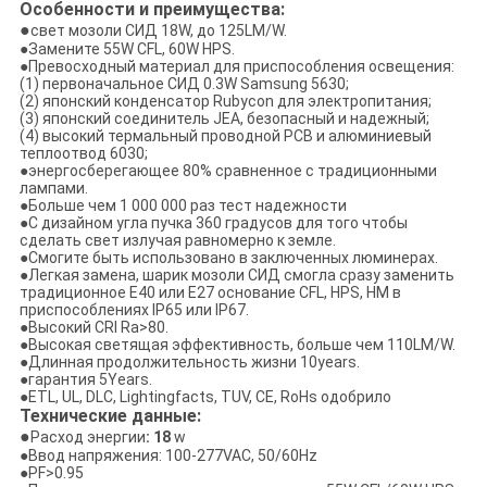
Особенности и преимущества:
●
свет мозоли СИД 18W, до 125LM/W.
●Замените 55W CFL, 60W HPS.
●Превосходный материал для приспособления освещения:
(1) первоначальное СИД 0.3W Samsung 5630;
(2) японский конденсатор Rubycon для электропитания;
(3) японский соединитель JEA, безопасный и надежный;
(4) высокий термальный проводной PCB и алюминиевый
теплоотвод 6030;
●энергосберегающее 80% сравненное с традиционными
лампами.
●Больше чем 1 000 000 раз тест надежности
●С дизайном угла пучка 360 градусов для того чтобы
сделать свет излучая равномерно к земле.
●Смогите быть использовано в заключенных люминерах.
●Легкая замена, шарик мозоли СИД смогла сразу заменить
традиционное E40 или E27 основание CFL, HPS, HM в
приспособлениях IP65 или IP67.
●Высокий CRI Ra>80.
●Высокая светящая эффективность, больше чем 110LM/W.
●Длинная продолжительность жизни 10years.
●гарантия 5Years.
●ETL, UL, DLC, Lightingfacts, TUV, CE, RoHs одобрило
Технические данные:
●
Расход энергии
: 18
w
●Ввод напряжения: 100-277VAC, 50/60Hz
●PF>0.95