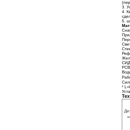
(пе
3. 
4. 
сде
5. 
Мат
Сна
При
Пер
Све
Сте
Реф
Жел
СИД
PCB
Вод
Раб
Сил
² L
Уст
Тех
Де
н