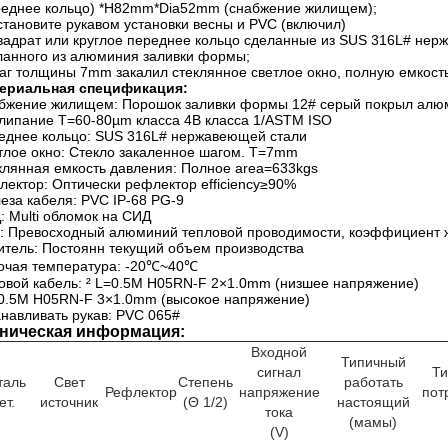
реднее кольцо) *H82mm*Dia52mm (снабжение жилищем);
Установите рукавом установки весны и PVC (включил)
Квадрат или круглое переднее кольцо сделанные из
SUS 316L# нер
ланного из алюминия заливки формы;
шаг толщины 7mm закалил стеклянное светлое окно,
полную
емкост
ериальная спецификация:
бжение жилищем: Порошок заливки формы 12# серый покрыл алю
липание T=60-80µm класса 4B класса 1/ASTM ISO
еднее кольцо: SUS 316L# нержавеющей стали
тлое окно: Стекло закаленное шагом. T=7mm
клянная емкость давления:
Полное area=633kgs
лектор: Оптически рефлектор efficiency≥90%
еза кабеля: PVC IP-68 PG-9
: Multi обломок на СИД
: Превосходный алюминий тепловой проводимости, коэффициент жа
итель: Постоянн текущий объем производства
очая температура: -20℃~40℃
овой кабель: ² L=0.5M H05RN-F 2×1.0mm (низшее напряжение)
=0.5M H05RN-F 3×1.0mm (высокое напряжение)
анавливать рукав: PVC 065#
ническая информация:
Входной
Типичный
сигнал
Т
таль
Свет
Степень
работать
Рефлектор
напряжение
пот
ет.
источник
(Θ 1/2)
настоящий
тока
(мамы)
(V)