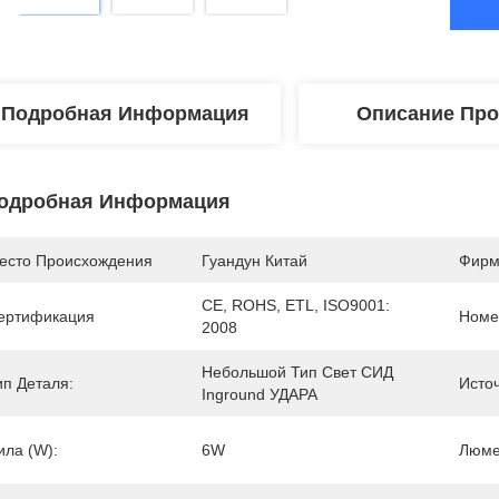
Подробная Информация
Описание Про
одробная Информация
есто Происхождения
Гуандун Китай
Фирм
CE, ROHS, ETL, ISO9001: 
ертификация
Номе
2008
Небольшой Тип Свет СИД 
ип Деталя:
Исто
Inground УДАРА
ила (w):
6W
Люме