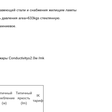
жавеющей стали и снабжения жилищем лампы
ь давления
area=633kgs
стеклянную.
миниевое.
ры Conductivity≥2.0w /mk
ипичный
Типичный
IK
ребление
яркость
тариф
(w)
(lm)