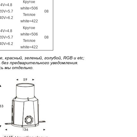
Крутое
24V=4.8
white=506
20V=5.7
08
Теплое
40V=6.2
white=422
Крутое
24V=4.8
white=506
20V=5.7
08
Теплое
40V=6.2
white=422
 красный, зеленый, голубой, RGB и etc;
 без предварительного уведомления.
сь мы отдельно.