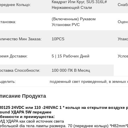
Квадрат Или Круг, SUS 316L# 
ереднее Кольцо:
Снаб
Нержавеющей Стали
(включенным) Рукавом 
становка:
Оценк
Установки PVC
оличество Мин Заказа:
10PCS
Упак
ремя Доставки:
5 | 15 Рабочих Дней
Усло
оставка Способности:
100 000 ПК В Месяц
ыделить:
подземный свет приведенный
, 
в земных 
писание Продукта
R0125 24VDC или 110 -240VAC 1 * кольцо на открытом воздухе
round УДАРА 5W переднее
бенности и преимущества:
ИД УДАРА как свой источник света
Небольшой dia тела лампы размера. 70 (переднее кольцо) *H82mm