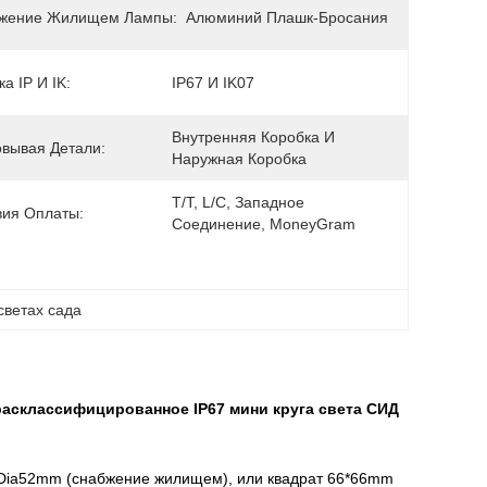
жение Жилищем Лампы:
Алюминий Плашк-Бросания
а IP И IK:
IP67 И IK07
Внутренняя Коробка И 
овывая Детали:
Наружная Коробка
T/T, L/C, Западное 
вия Оплаты:
Соединение, MoneyGram
светах сада
 расклассифицированное IP67 мини круга света СИД
*Dia52mm (снабжение жилищем), или квадрат 66*66mm