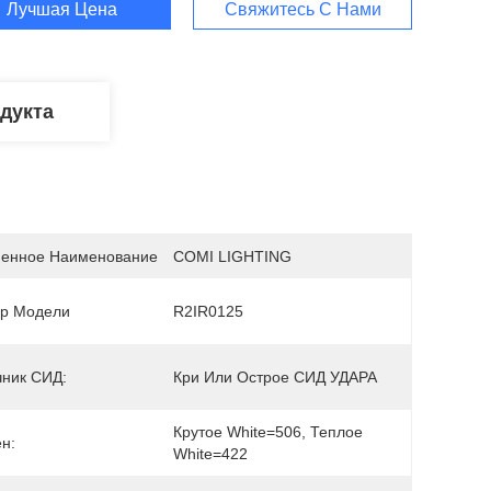
Лучшая Цена
Свяжитесь С Нами
дукта
енное Наименование
COMI LIGHTING
р Модели
R2IR0125
чник СИД:
Кри Или Острое СИД УДАРА
Крутое White=506, Теплое 
н:
White=422