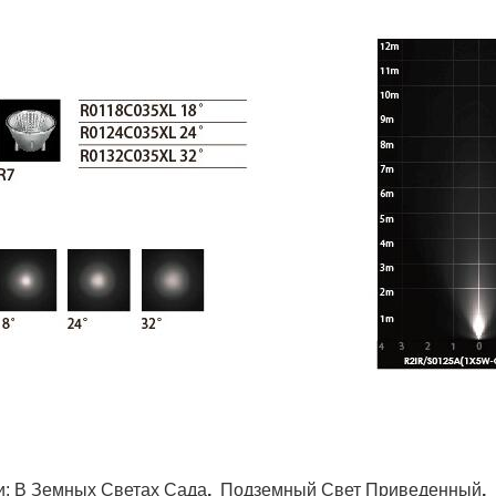
и:
В Земных Светах Сада
,
Подземный Свет Приведенный
,