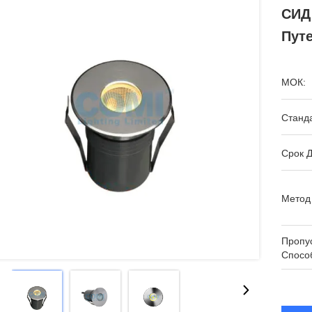
СИД
Пут
МОК:
Станда
Срок Д
Метод
Пропу
Спосо