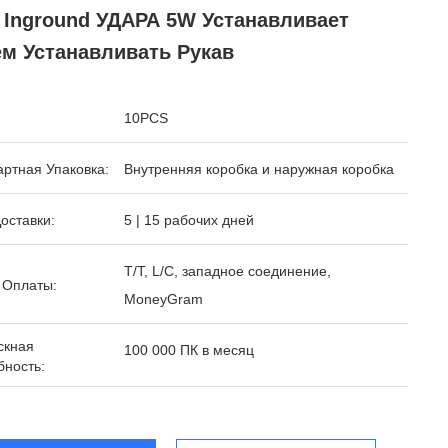
 Inground УДАРА 5W Устанавливает
ем Устанавливать Рукав
10PCS
ртная Упаковка:
Внутренняя коробка и наружная коробка
оставки:
5 | 15 рабочих дней
T/T, L/C, западное соединение,
 Оплаты:
MoneyGram
скная
100 000 ПК в месяц
бность: