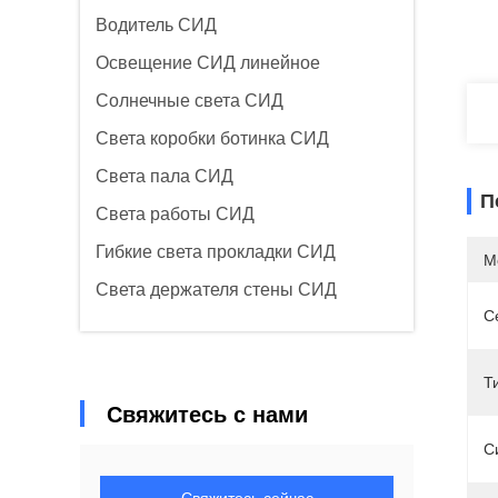
Водитель СИД
Освещение СИД линейное
Солнечные света СИД
Света коробки ботинка СИД
Света пала СИД
П
Света работы СИД
Гибкие света прокладки СИД
М
Света держателя стены СИД
С
Т
Свяжитесь с нами
С