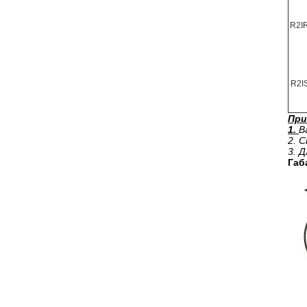
R2I
R2I
При
1.
В
2. 
3. 
Габ