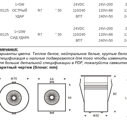
1×5W
24VDC
24V=200
R0125
ОСТРЫЙ
R7
° 30
110/240
120V=88
1
УДАР
ВПТ
240V=50
2
24VDC
24V=200
1×10W
S0125
R7
° 30
110/240
120V=88
1
СИД УДАРА
ВПТ
240V=50
2
мечания:
арианты цвета: Теплое белое, нейтральное белые, крутые белое,
Спецификация и наличие подвергаются для того чтобы изменить
Для больше детальной спецификации в PDF, пожалуйста свяжите
аритный чертеж (блоки: mm)