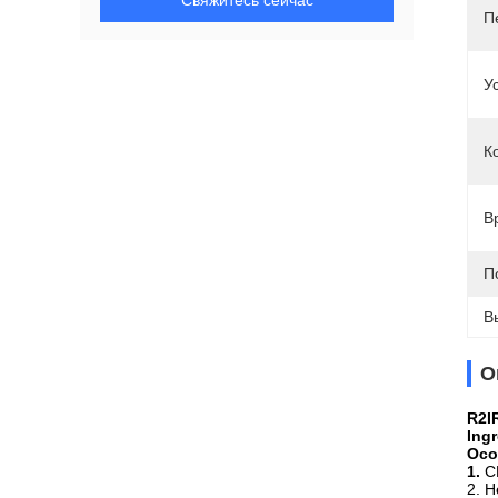
Свяжитесь сейчас
П
У
К
В
П
В
О
R2I
Ing
Осо
1.
С
2. 