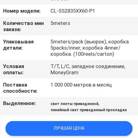
КАЧЕСТВА
Номер модели:
CL-SS2835XX60-P1
СВЯЖИТЕСЬ
Количество мин
5meters
заказа:
МЫ
Упаковывая
5meters/pack (вьюрок); коробка
детали:
5packs/inner; коробка 4inner/
НОВОСТИ
коробка. (100reels/carton)
Условия
T/T, L/C, западное соединение,
СЛУЧАИ
оплаты:
MoneyGram
Поставка
1 000 000 метров в месяц
способности:
КАРТА
САЙТА
Выделенное:
,
свет ленты приведенной
линейный свет приведенный прокладки
ПОЛИТИКА
ЛУЧШАЯ ЦЕНА
КОНФИДЕНЦИАЛЬНОСТИ