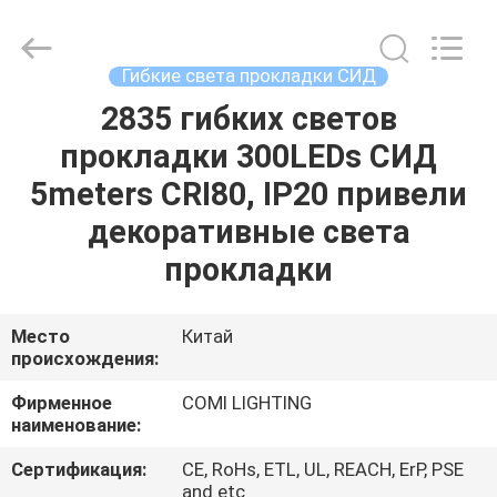
2026
COMI
LIGHTING
LIMITED.
All
Гибкие света прокладки СИД
Rights
Reserved.
2835 гибких светов
ДОМ
прокладки 300LEDs СИД
ПРОДУКТЫ
5meters CRI80, IP20 привели
декоративные света
О
прокладки
НАС
Место
Китай
происхождения:
ПУТЕШЕСТВИЕ
ФАБРИКИ
Фирменное
COMI LIGHTING
наименование:
ПРОВЕРКА
Сертификация:
CE, RoHs, ETL, UL, REACH, ErP, PSE
and etc