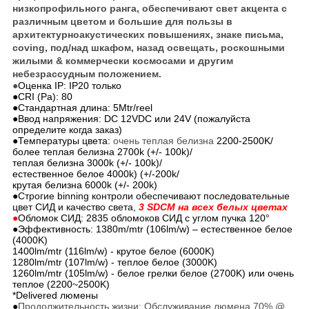
низкопрофильного ранга, обеспечивают свет акцента с
различным цветом и большие для пользы в
архитектурноакустических повышениях, знаке письма,
coving, под/над шкафом, назад освещать, роскошными
жилыми & коммерчески космосами и другим
небезрассудным положением.
●
Оценка IP: IP20 только
●CRI (Ра): 80
●Стандартная длина: 5Mtr/reel
●Ввод напряжения: DC 12VDC или 24V (пожалуйста
определите когда заказ)
●Температуры цвета:
очень теплая белизна
2200-2500K/
более теплая белизна 2700k (+/- 100k)/
теплая белизна 3000k (+/- 100k)/
естественное белое 4000k) (+/-200k/
крутая белизна 6000k (+/- 200k)
●
Строгие binning контроли обеспечивают последовательные
цвет СИД и качество света,
3 SDCM на всех белых цветах
●
Обломок СИД: 2835 обломоков СИД с углом пучка 120°
●Эффективность: 1380m/mtr (106lm/w) – естественное белое
(4000K)
1400lm/mtr (116lm/w) - крутое белое (6000K)
1280lm/mtr (107lm/w) - теплое белое (3000K)
1260lm/mtr (105lm/w) - белое грелки белое (2700K) или очень
теплое (2200~2500K)
*Delivered люмены
●
Продолжительность жизни: Обслуживание люмена 70% @