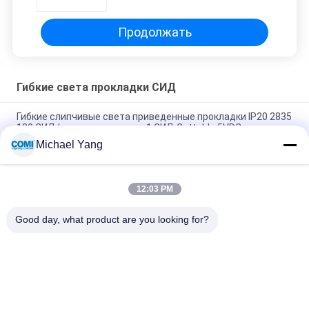
прокладки
Продолжать
Гибкие света прокладки СИД
Гибкие слипчивые света приведенные прокладки IP20 2835
120 СИД/измеряют каждое 1 СИД Cuttable 5VDC
Michael Yang
Классифицируйте света гибкие прокладки СИД в
светлоые-желт 3500 - 4000K CRI 80 14.4W/m
12:03 PM
Цвет RGBW 4 Dimmable Multi в светах 1 5050 гибких
прокладки СИД 300 СИД/5Meters
Good day, what product are you looking for?
Популярные категории
Все
Света Бассейна 
Свет СИД Inground
СИД Подводные