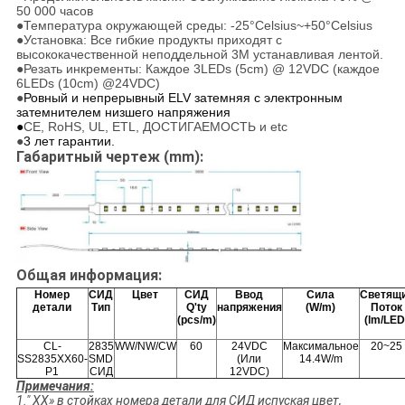
50 000 часов
●Температура окружающей среды: -25°Celsius~+50°Celsius
●Установка: Все гибкие продукты приходят с
высококачественной неподдельной 3M устанавливая лентой.
●Резать инкременты: Каждое 3LEDs (5cm) @ 12VDC (каждое
6LEDs (10cm) @24VDC)
●
Ровный и непрерывный ELV затемняя с электронным
затемнителем низшего напряжения
●
CE, RoHS, UL, ETL, ДОСТИГАЕМОСТЬ и etc
●
3 лет гарантии.
Габаритный чертеж (mm):
Общая информация:
Номер
СИД
Цвет
СИД
Ввод
Сила
Светящ
детали
Тип
Q'ty
напряжения
(W/m)
Поток
(pcs/m)
(lm/LED
CL-
2835
WW/NW/CW
60
24VDC
Максимальное
20~25
SS2835XX60-
SMD
(Или
14.4W/m
P1
СИД
12VDC)
Примечания:
1." XX» в стойках номера детали для СИД испуская цвет,