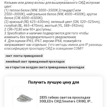
Кельвин или длину волны для вышеуказанного СИД испуская
цвет:
(1) теплое белое (WW, 3000~3500K [стандарт] или
2500~3000K), нейтральное белое (NW, 4000~4500K), крутое
белое (CW, 6000~6500K);
(2) красный (RD, 625~630nm), зеленый цвет (GN, 520~525nm),
голубой (BL, 465~470nm), желтый (YL, 588~592nm);
2.CRI>70,80 или 90+ доступны;
3.Specification и наличие подвергаются для того чтобы
изменить без предварительного уведомления;
4. Для оценки IP65, IP67, версии IP68, пожалуйста
запрашивают нас отдельно. (
что методы имени для IP разницы
классифицируя прокладку СИД в освещении COMI?
свет ленты приведенной
линейный свет приведенный прокладки
на открытом воздухе света приведенные прокладки
Получить лучшую цену для
2835 гибких светов прокладки
300LEDs СИД 5meters CRI80, IP20
привели декоративные света