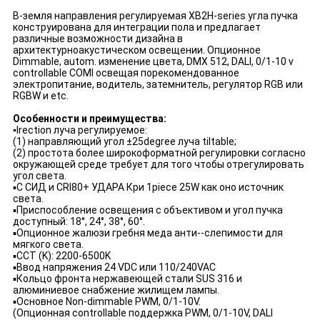
В-земля направления регулируемая XB2H-series угла пучка
конструирована для интеграции пола и предлагает
различные возможности дизайна в
архитектурноакустическом освещении. Опционное
Dimmable, autom. изменение цвета, DMX 512, DALI, 0/1-10 v
controllable COMI освещая порекомендованное
электропитание, водитель, затемнитель, регулятор RGB или
RGBW и etc.
Особенности и преимущества:
▪
Irection луча регулируемое:
(1) направляющий угол ±25degree луча tiltable;
(2) простота более широкоформатной регулировки согласно
окружающей среде требует для того чтобы отрегулировать
угол света.
▪
С СИД и CRI80+ УДАРА Кри 1piece 25W как оно источник
света.
▪
Приспособление освещения с объективом и угол пучка
доступный: 18°, 24°, 38°, 60°.
▪Опционное жалюзи гребня меда анти--слепимости для
мягкого света.
▪CCT (K): 2200-6500K
▪Ввод напряжения 24 VDC или 110/240VAC
▪Кольцо фронта нержавеющей стали SUS 316 и
алюминиевое снабжение жилищем лампы.
▪Основное Non-dimmable PWM, 0/1-10V.
(Опционная controllable поддержка PWM, 0/1-10V, DALI