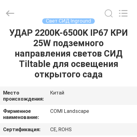
2026
COMI
LIGHTING
LIMITED.
All
Свет СИД Inground
Rights
Reserved.
УДАР 2200K-6500K IP67 КРИ
ДОМ
25W подземного
ПРОДУКТЫ
направления светов СИД
Tiltable для освещения
О
открытого сада
НАС
Место
Китай
происхождения:
ПУТЕШЕСТВИЕ
ФАБРИКИ
Фирменное
COMI Landscape
наименование:
ПРОВЕРКА
Сертификация:
CE, ROHS