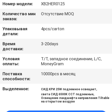
КАЧЕСТВА
Номер модели:
XB2HER0125
Количество мин
Отсутствие MOQ
СВЯЖИТЕСЬ
заказа:
МЫ
Упаковывая
4pcs/carton
детали:
НОВОСТИ
Время
3-20days
доставки:
СЛУЧАИ
Условия
T/T, западное соединение, L/C,
оплаты:
MoneyGram
Поставка
10000pcs в месяц
КАРТА
способности:
САЙТА
Выделенное:
,
СИД КРИ 25W подземное освещает
,
света СИД 6500K CCT подземные
Освещение ландшафта направления Tiltable
ПОЛИТИКА
на открытом воздухе
КОНФИДЕНЦИАЛЬНОСТИ