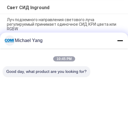
Свет СИД Inground
Луч подземного направления светового луча
регулируемый принимает одиночное СИД КРИ цвета или
RGBW
Michael Yang
СИД Inground вверх по светлому Illuminant 0 глубины - 10V
DALI DMX512 IP67 для на открытом воздухе подземного
ландшафта Lighitng
10:45 PM
Утопленный под земным на открытом воздухе освещая
СИД 105LM/W УДАРА КРИ 20W с устанавливать рукав
Good day, what product are you looking for?
Популярные категории
Все
Света Бассейна 
Свет СИД Inground
СИД Подводные
Света Пятна 
Светодиодные 
Ландшафта СИД
Фонари