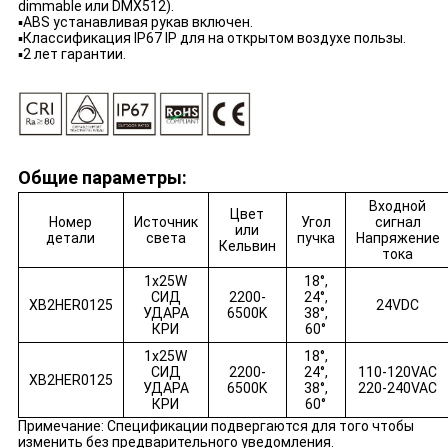
dimmable или DMX512).
▪ABS устанавливая рукав включен.
▪Классификация IP67 IP для на открытом воздухе пользы.
▪2 лет гарантии.
Общие параметры:
Входной
Цвет
Номер
Источник
Угол
сигнал
или
детали
света
пучка
Напряжение
Кельвин
тока
1x25W
18°,
СИД
2200-
24°,
XB2HER0125
24VDC
УДАРА
6500K
38°,
КРИ
60°
1x25W
18°,
СИД
2200-
24°,
110-120VAC
XB2HER0125
УДАРА
6500K
38°,
220-240VAC
КРИ
60°
Примечание: Спецификации подвергаются для того чтобы
изменить без предварительного уведомления.