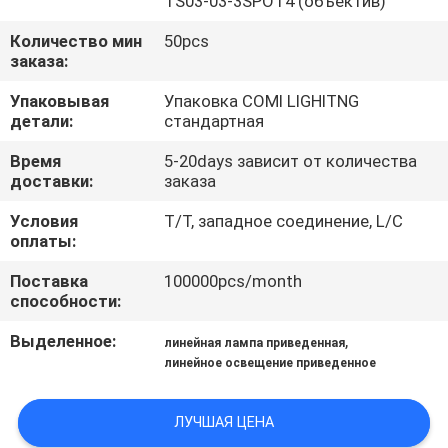
TS03-03-3SPOT4 (объектив)
КАЧЕСТВА
Количество мин
50pcs
заказа:
СВЯЖИТЕСЬ
Упаковывая
Упаковка COMI LIGHITNG
МЫ
детали:
стандартная
Время
5-20days зависит от количества
НОВОСТИ
доставки:
заказа
Условия
T/T, западное соединение, L/C
СЛУЧАИ
оплаты:
Поставка
100000pcs/month
КАРТА
способности:
САЙТА
Выделенное:
,
линейная лампа приведенная
линейное освещение приведенное
ПОЛИТИКА
ЛУЧШАЯ ЦЕНА
КОНФИДЕНЦИАЛЬНОСТИ