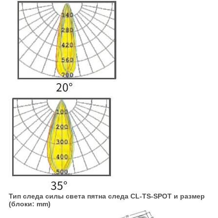
Тип следа силы света пятна следа CL-TS-SPOT и размер
(блоки: mm)