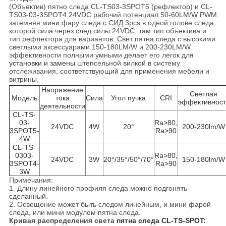
(Объектив) пятно следа CL-TS03-3SPOT5 (рефлектор) и CL-
TS03-03-3SPOT4 24VDC рабочий потенциал 50-60LM/W PWM
затемняя мини фару следа с СИД 3pcs в одной голове следа
которой сила через след силы 24VDC, там тип объектива и
тип рефлектора для вариантов. Свет пятна следа с высокими
светлыми аксессуарами 150-180LM/W и 200-230LM/W.
эффективности полными умными делает его легок
для
установки и замены
штепсельной вилкой в систему
отслеживания, соответствующий для применения мебели и
витрины.
Напряжение
Светлая
Модель
тока
Сила
Угол пучка
CRI
эффективност
деятельности
CL-TS-
03-
Ra>80,
24VDC
4W
20°
200-230lm/W
3SPOT5-
Ra>90
4W
CL-TS-
0303-
Ra>80,
24VDC
3W
20°/35°/50°/70°
150-180lm/W
3SPOT4-
Ra>90
3W
Примечания:
1. Длину линейного профиля следа можно подгонять
сделанный.
2. Освещение может быть следом линейным, и мини фарой
следа, или мини модулем пятна следа.
Кривая распределения света
пятна следа CL-TS-SPOT
: