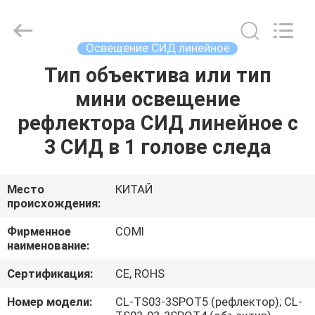
2026
COMI
LIGHTING
LIMITED.
All
Освещение СИД линейное
Rights
Reserved.
Тип объектива или тип
ДОМ
мини освещение
ПРОДУКТЫ
рефлектора СИД линейное с
3 СИД в 1 голове следа
О
НАС
Место
КИТАЙ
происхождения:
ПУТЕШЕСТВИЕ
Фирменное
COMI
наименование:
ФАБРИКИ
Сертификация:
CE, ROHS
ПРОВЕРКА
Номер модели:
CL-TS03-3SPOT5 (рефлектор); CL-